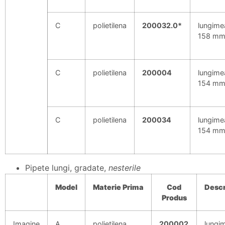
C
polietilena
200032.0*
lungime
158 m
C
polietilena
200004
lungime
154 m
C
polietilena
200034
lungime
154 m
Pipete lungi, gradate,
nesterile
Model
Materie
Prima
Cod
Descr
Produs
Imagine
A
polietilena
200002
lungi