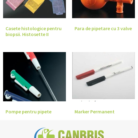
Casete histologice pentru
Para de pipetare cu 3 valve
biopsii. Histosette II
Pompe pentru pipete
Marker Permanent