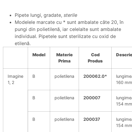
Pipete lungi, gradate,
sterile
Modelele marcate cu * sunt ambalate câte 20, în
pungi din polietilenă, iar celelalte sunt ambalate
individual. Pipetele sunt sterilizate cu oxid de
etilenă.
Model
Materie
Cod
Descri
Prima
Produs
Imagine
B
polietilena
200062.0*
lungime
1, 2
160 m
B
polietilena
200007
lungime
154 m
B
polietilena
200037
lungime
154 m