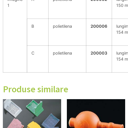
1
150 
B
polietilena
200006
lungi
154 
C
polietilena
200003
lungi
154 
Produse similare