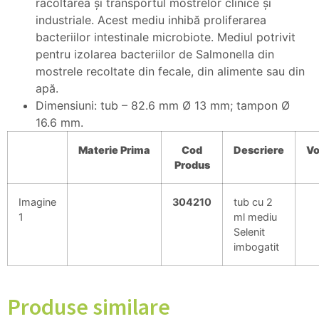
racoltarea şi transportul mostrelor clinice şi
industriale. Acest mediu inhibă proliferarea
bacteriilor intestinale microbiote. Mediul potrivit
pentru izolarea bacteriilor de Salmonella din
mostrele recoltate din fecale, din alimente sau din
apă.
Dimensiuni: tub – 82.6 mm Ø 13 mm; tampon Ø
16.6 mm.
Materie
Prima
Cod
Descriere
V
Produs
Imagine
304210
tub cu 2
1
ml mediu
Selenit
imbogatit
Produse similare