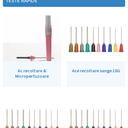
TESTE RAPIDE
Ac recoltare &
Ace recoltare sange 18G
Microperfuzoare