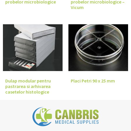
probelor microbiologice
probelor microbiologice –
Vicum
Dulap modular pentru
Placi Petri 90 x 25 mm
pastrarea si arhivarea
casetelor histologice