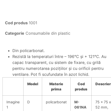
Cod produs
1001
Categorie
Consumabile din plastic
Din policarbonat.
Rezistă la temperaturi între – 196°C şi + 121°C. Au
capac transparent, cu sistem de fixare, cu grilă
pentru numerotarea poziţiilor şi cu orificii pentru
ventilare. Pot fi scufundate în azot lichid.
Model
Materie
Cod
Descrie
prima
produs
Imagine
D
policarbonat
M-
75 x 75 x
1
061NA
52 mm,