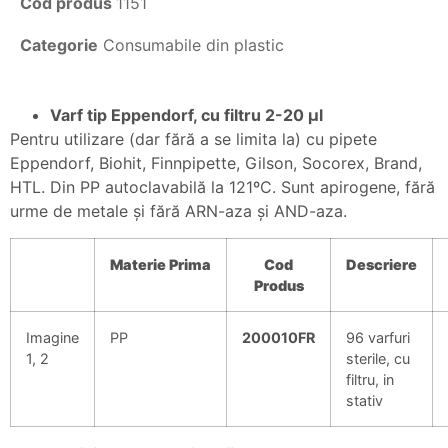
Cod produs
1151
Categorie
Consumabile din plastic
Varf tip Eppendorf, cu filtru 2-20 µl
Pentru utilizare (dar fără a se limita la) cu pipete
Eppendorf, Biohit, Finnpipette, Gilson, Socorex, Brand,
HTL. Din PP autoclavabilă la 121ºC. Sunt apirogene, fără
urme de metale şi fără ARN-aza şi AND-aza.
Materie
Prima
Cod
Descriere
Produs
Imagine
PP
200010FR
96 varfuri
1, 2
sterile, cu
filtru, in
stativ