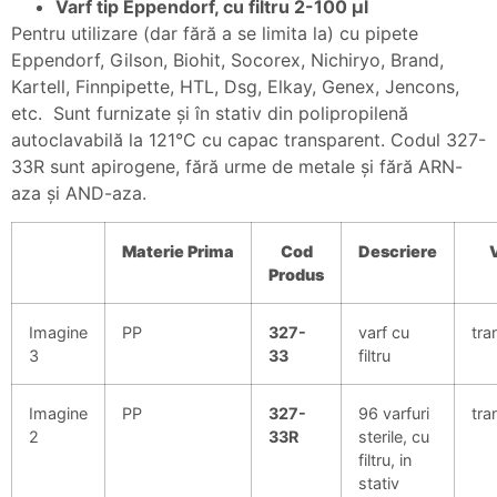
Varf tip Eppendorf, cu filtru 2-100 µl
Pentru utilizare (dar fără a se limita la) cu pipete
Eppendorf, Gilson, Biohit, Socorex, Nichiryo, Brand,
Kartell, Finnpipette, HTL, Dsg, Elkay, Genex, Jencons,
etc. Sunt furnizate şi în stativ din polipropilenă
autoclavabilă la 121°C cu capac transparent. Codul 327-
33R sunt apirogene, fără urme de metale şi fără ARN-
aza şi AND-aza.
Materie
Prima
Cod
Descriere
Produs
Imagine
PP
327-
varf cu
tra
3
33
filtru
Imagine
PP
327-
96 varfuri
tra
2
33R
sterile, cu
filtru, in
stativ