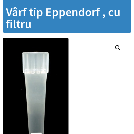
Vârf tip Eppendorf , cu
filtru