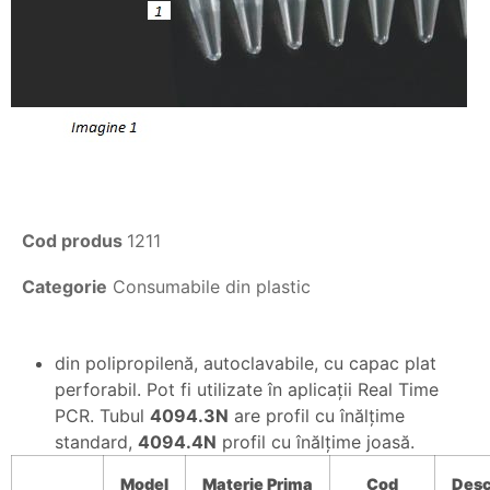
Cod produs
1211
Categorie
Consumabile din plastic
din polipropilenă, autoclavabile, cu capac plat
perforabil. Pot fi utilizate în aplicaţii Real Time
PCR. Tubul
4094.3N
are profil cu înălţime
standard,
4094.4N
profil cu înălţime joasă.
Model
Materie
Prima
Cod
Desc