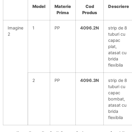
Model
Materie
Cod
Descriere
Prima
Produs
Imagine
1
PP
4096.2N
strip de 8
2
tuburi cu
capac
plat,
atasat cu
brida
flexibila
2
PP
4096.3N
strip de 8
tuburi cu
capac
bombat,
atasat cu
brida
flexibila