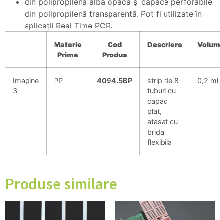
din polipropilenă albă opacă şi capace perforabile
din polipropilenă transparentă. Pot fi utilizate în
aplicaţii Real Time PCR.
Materie
Cod
Descriere
Volum
Prima
Produs
Imagine
PP
4094.5BP
strip de 8
0,2 ml
3
tuburi cu
capac
plat,
atasat cu
brida
flexibila
Produse similare