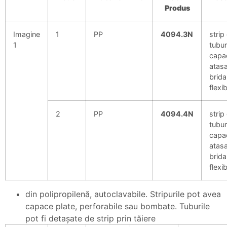
Produs
Imagine
1
PP
4094.3N
strip
1
tubur
capa
atasa
brida
flexib
2
PP
4094.4N
strip
tubur
capa
atasa
brida
flexib
din polipropilenă, autoclavabile. Stripurile pot avea
capace plate, perforabile sau bombate. Tuburile
pot fi detaşate de strip prin tăiere