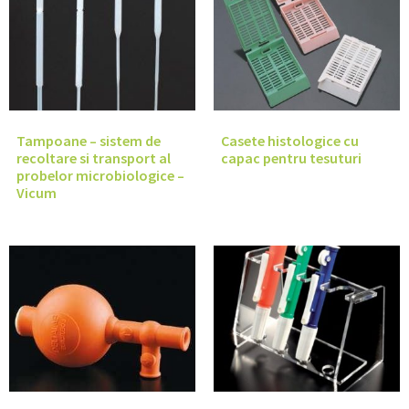
Tampoane – sistem de
Casete histologice cu
recoltare si transport al
capac pentru tesuturi
probelor microbiologice –
Vicum