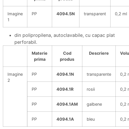
Imagine
PP
4094.5N
transparent
0,2 ml
1
din polipropilena, autoclavabile, cu capac plat
perforabil.
Materie
Cod
Descriere
Vol
prima
produs
Imagine
PP
4094.1N
transparente
0,2 
2
PP
4094.1R
rosii
0,2 
PP
4094.1AM
galbene
0,2 
PP
4094.1A
bleu
0,2 