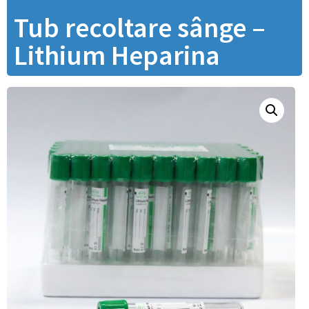
Tub recoltare sânge –
Lithium Heparina