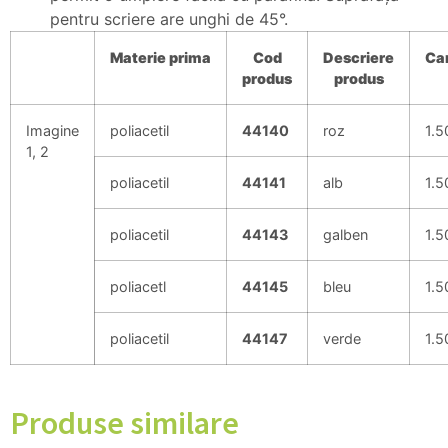
pentru scriere are unghi de 45°.
Materie
prima
Cod
Descriere
Can
produs
produs
Imagine
poliacetil
44140
roz
1.5
1, 2
poliacetil
44141
alb
1.5
poliacetil
44143
galben
1.5
poliacetl
44145
bleu
1.5
poliacetil
44147
verde
1.5
Produse similare