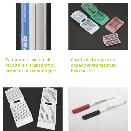
Tampoane – sistem de
Casete histologice cu
recoltare si transport al
capac pentru tesuturi.
probelor microbiologice
Histosette I