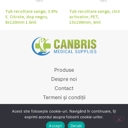
Tub recoltare sange, 3.8%
Tub recoltare sange, clot
S. Citrate, dop negru,
activator, PET,
8x120mm 1.6ml
13x100mm, 6ml
Produse
Despre noi
Contact
Termeni și condiții
Canbris.ro © 2026
Acest site folosește cookie-uri. Navigând în continuare, îți
exprimi acordul asupra folosirii cookie-urilor.
Powered by
Graffish
Accept
Detalii