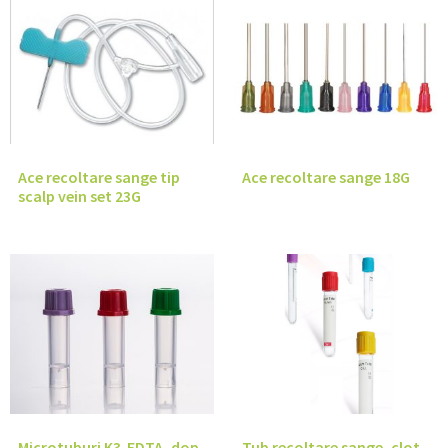
Ace recoltare sange tip
Ace recoltare sange 18G
scalp vein set 23G
Microtuburi K3-EDTA, dop
Tub recoltare sange, clot