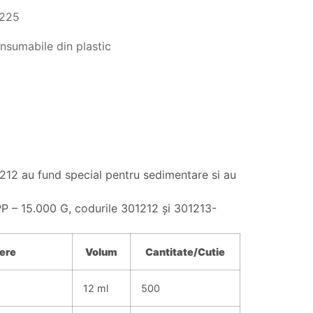
1225
nsumabile din plastic
1212 au fund special pentru sedimentare si au
 PP – 15.000 G, codurile 301212 şi 301213-
ere
Volum
Cantitate/
Cutie
12 ml
500