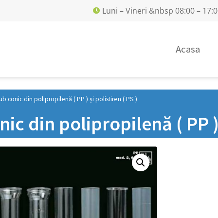
Luni – Vineri &nbsp 08:00 – 17:
Acasa
ub conic din polipropilenă ( PP ) și polistiren ( PS )
ic din polipropilenă ( PP ) 