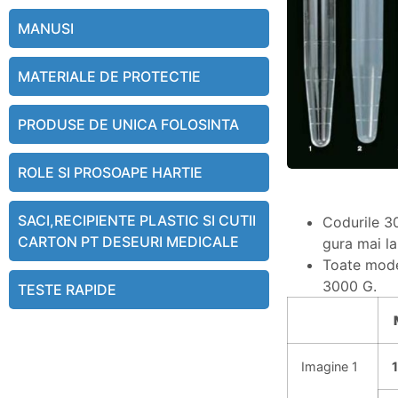
MANUSI
MATERIALE DE PROTECTIE
PRODUSE DE UNICA FOLOSINTA
ROLE SI PROSOAPE HARTIE
SACI,RECIPIENTE PLASTIC SI CUTII
Codurile 30
CARTON PT DESEURI MEDICALE
gura mai la
Toate model
3000 G.
TESTE RAPIDE
Imagine 1
1