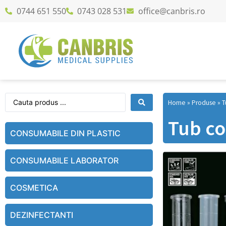
0744 651 550
0743 028 531
office@canbris.ro
Home
»
Produse
»
T
Tub con
CONSUMABILE DIN PLASTIC
CONSUMABILE LABORATOR
COSMETICA
DEZINFECTANTI