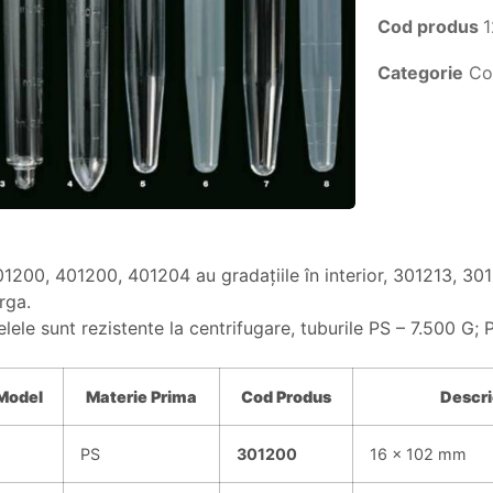
Cod produs
Categorie
Co
1200, 401200, 401204 au gradaţiile în interior, 301213, 30
rga.
ele sunt rezistente la centrifugare, tuburile PS – 7.500 G;
Model
Materie Prima
Cod Produs
Descri
PS
301200
16 x 102 mm