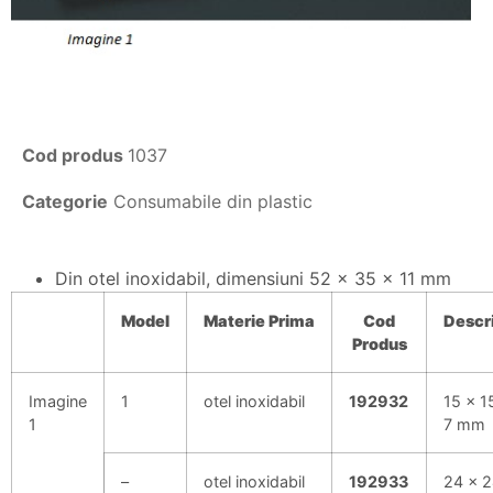
Cod produs
1037
Categorie
Consumabile din plastic
Din otel inoxidabil, dimensiuni 52 x 35 x 11 mm
Model
Materie
Prima
Cod
Descr
Produs
Imagine
1
otel inoxidabil
192932
15 x 1
1
7 mm
–
otel inoxidabil
192933
24 x 2