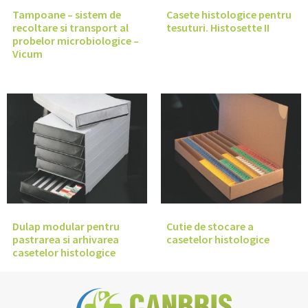
Tampoane – sistem de
Casete histologice pentru
recoltare si transport al
tesuturi. Histosette II
probelor microbiologice –
Vicum
Dulap modular pentru
Cutie de stocare a
pastrarea si arhivarea
casetelor histologice
casetelor histologice