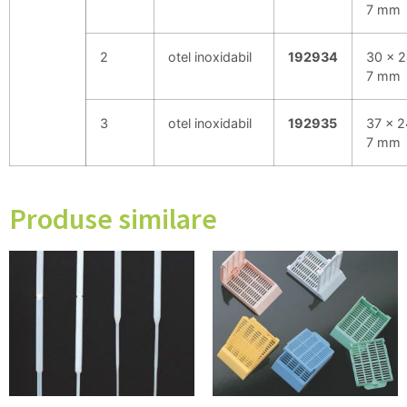
7 mm
2
otel inoxidabil
192934
30 x 2
7 mm
3
otel inoxidabil
192935
37 x 2
7 mm
Produse similare