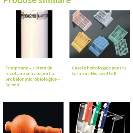
Produse similare
Tampoane – sistem de
Casete histologice pentru
recoltare si transport al
tesuturi. Histosette II
probelor microbiologice –
Selenit