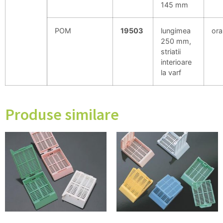
145 mm
POM
19503
lungimea
ora
250 mm,
striatii
interioare
la varf
Produse similare