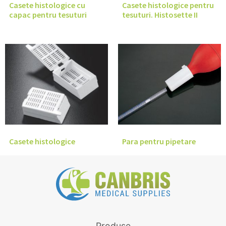
Casete histologice cu
Casete histologice pentru
capac pentru tesuturi
tesuturi. Histosette II
Casete histologice
Para pentru pipetare
Produse