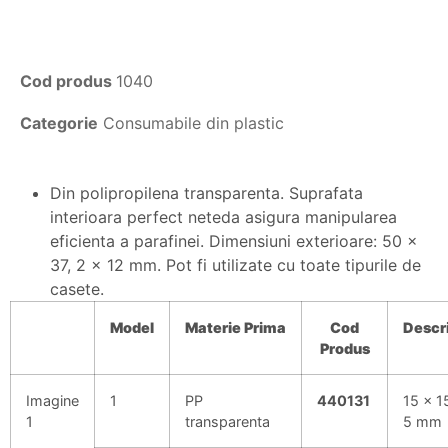
Cod produs
1040
Categorie
Consumabile din plastic
Din polipropilena transparenta. Suprafata
interioara perfect neteda asigura manipularea
eficienta a parafinei. Dimensiuni exterioare: 50 x
37, 2 x 12 mm. Pot fi utilizate cu toate tipurile de
casete.
Model
Materie
Prima
Cod
Descr
Produs
Imagine
1
PP
440131
15 x 1
1
transparenta
5 mm