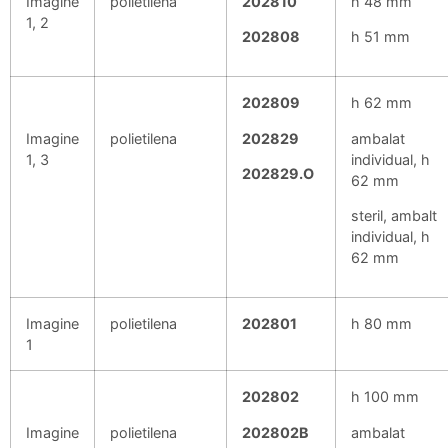
Imagine
polietilena
202810
h 48 mm
1, 2
202808
h 51 mm
202809
h 62 mm
Imagine
polietilena
202829
ambalat
1, 3
individual, h
202829.O
62 mm
steril, ambalt
individual, h
62 mm
Imagine
polietilena
202801
h 80 mm
1
202802
h 100 mm
Imagine
polietilena
202802B
ambalat