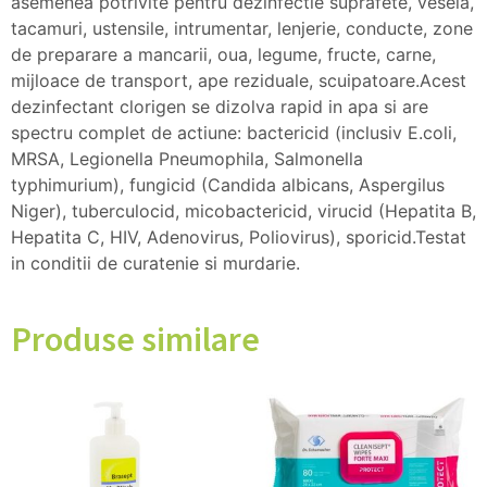
asemenea potrivite pentru dezinfectie suprafete, vesela,
tacamuri, ustensile, intrumentar, lenjerie, conducte, zone
de preparare a mancarii, oua, legume, fructe, carne,
mijloace de transport, ape reziduale, scuipatoare.Acest
dezinfectant clorigen se dizolva rapid in apa si are
spectru complet de actiune: bactericid (inclusiv E.coli,
MRSA, Legionella Pneumophila, Salmonella
typhimurium), fungicid (Candida albicans, Aspergilus
Niger), tuberculocid, micobactericid, virucid (Hepatita B,
Hepatita C, HIV, Adenovirus, Poliovirus), sporicid.Testat
in conditii de curatenie si murdarie.
Produse similare