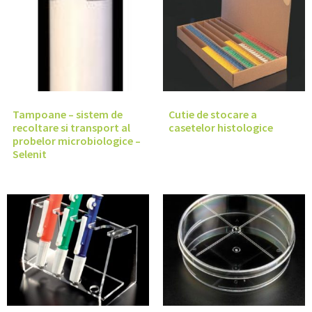
Tampoane – sistem de
Cutie de stocare a
recoltare si transport al
casetelor histologice
probelor microbiologice –
Selenit