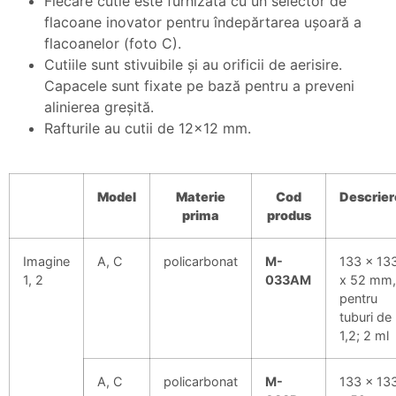
Fiecare cutie este furnizată cu un selector de
flacoane inovator pentru îndepărtarea ușoară a
flacoanelor (foto C).
Cutiile sunt stivuibile și au orificii de aerisire.
Capacele sunt fixate pe bază pentru a preveni
alinierea greșită.
Rafturile au cutii de 12×12 mm.
Model
Materie
Cod
Descrier
prima
produs
Imagine
A, C
policarbonat
M-
133 x 13
1, 2
033AM
x 52 mm,
pentru
tuburi de
1,2; 2 ml
A, C
policarbonat
M-
133 x 13