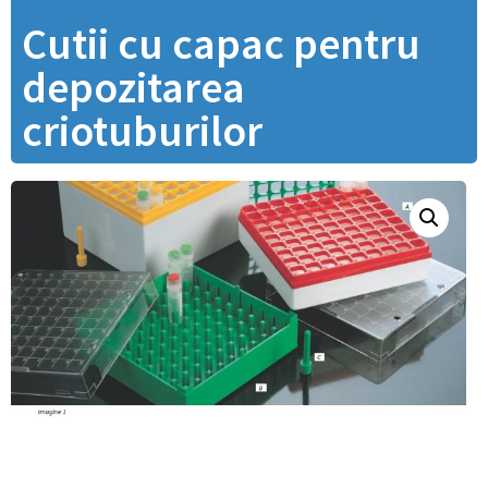
Cutii cu capac pentru
depozitarea
criotuburilor