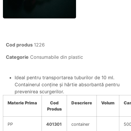
Cod produs
1226
Categorie
Consumabile din plastic
Ideal pentru transportarea tuburilor de 10 ml.
Containerul conţine şi hârtie absorbantă pentru
prevenirea scurgerilor.
Materie
Prima
Cod
Descriere
Volum
Can
Produs
PP
401301
container
50