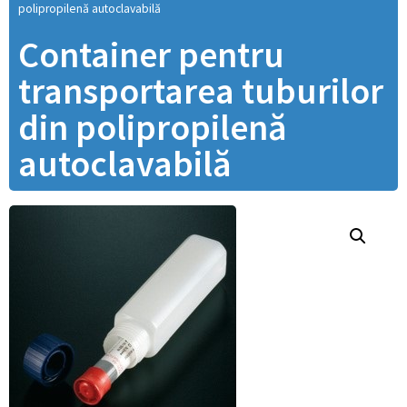
polipropilenă autoclavabilă
Container pentru
transportarea tuburilor
din polipropilenă
autoclavabilă