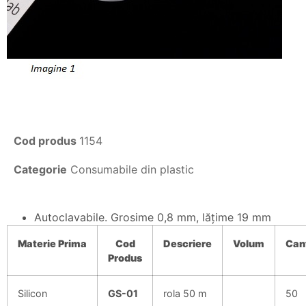
Cod produs
1154
Categorie
Consumabile din plastic
Autoclavabile. Grosime 0,8 mm, lăţime 19 mm
Materie
Prima
Cod
Descriere
Volum
Cant
Produs
Silicon
GS-01
rola 50 m
50