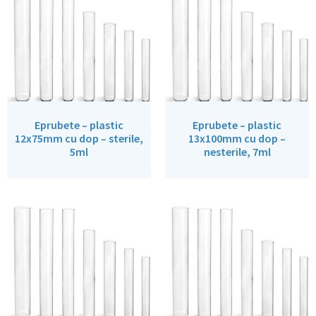
Eprubete – plastic
Eprubete – plastic
12x75mm cu dop – sterile,
13x100mm cu dop –
5ml
nesterile, 7ml