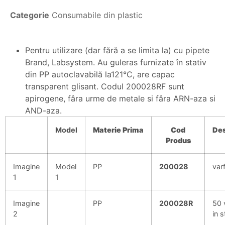
Categorie
Consumabile din plastic
Pentru utilizare (dar fără a se limita la) cu pipete
Brand, Labsystem. Au guleras furnizate în stativ
din PP autoclavabilă la121°C, are capac
transparent glisant. Codul 200028RF sunt
apirogene, fâra urme de metale si fâra ARN-aza si
AND-aza.
Model
Materie
Prima
Cod
Des
Produs
Imagine
Model
PP
200028
var
1
1
Imagine
PP
200028R
50 
2
in s