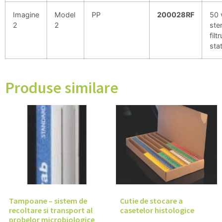
Imagine
Model
PP
200028RF
50 
2
2
ster
filtr
stat
Produse similare
Tampoane – sistem de
Cutie de stocare a
recoltare si transport al
casetelor histologice
probelor microbiologice