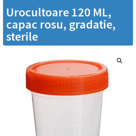
Urocultoare 120 ML,
capac rosu, gradatie,
sterile