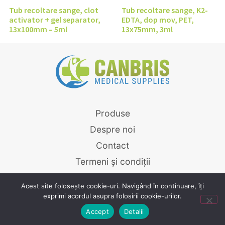
Tub recoltare sange, clot
Tub recoltare sange, K2-
activator + gel separator,
EDTA, dop mov, PET,
13x100mm – 5ml
13x75mm, 3ml
Produse
Despre noi
Contact
Termeni și condiții
Canbris.ro © 2026
Acest site folosește cookie-uri. Navigând în continuare, îți
exprimi acordul asupra folosirii cookie-urilor.
Powered by
Graffish
Accept
Detalii