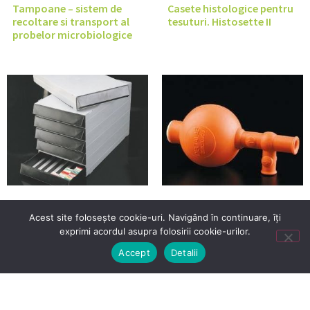
Tampoane – sistem de
Casete histologice pentru
recoltare si transport al
tesuturi. Histosette II
probelor microbiologice
Dulap modular pentru
Para de pipetare cu 3 valve
Acest site folosește cookie-uri. Navigând în continuare, îți
pastrarea si arhivarea
exprimi acordul asupra folosirii cookie-urilor.
casetelor histologice
Accept
Detalii