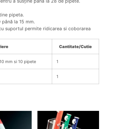
pentru a susține până la 28 de pipete.
ine pipeta.
Ø până la 15 mm.
us cu suportul permite ridicarea si coborarea
iere
Cantitate/
Cutie
Ø10 mm si 10 pipete
1
1