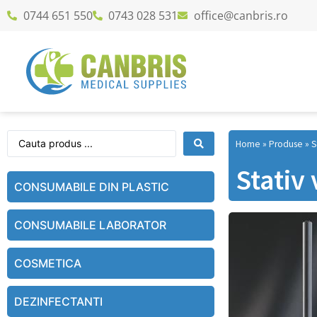
0744 651 550
0743 028 531
office@canbris.ro
Home
»
Produse
»
S
Stativ 
CONSUMABILE DIN PLASTIC
CONSUMABILE LABORATOR
COSMETICA
DEZINFECTANTI