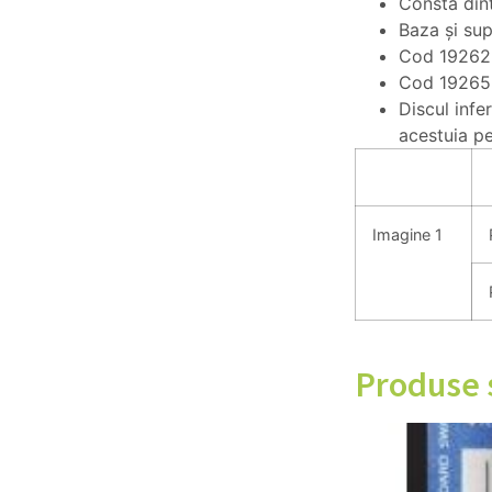
Constă dint
Baza și sup
Cod 19262, 
Cod 19265 
Discul infe
acestuia pe 
Imagine 1
Produse 