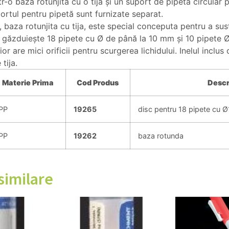
r-o bază rotunjită cu o tijă și un suport de pipetă circular 
ortul pentru pipetă sunt furnizate separat.
baza rotunjita cu tija, este special conceputa pentru a sust
găzduiește 18 pipete cu Ø de până la 10 mm și 10 pipete 
rior are mici orificii pentru scurgerea lichidului. Inelul incl
tija.
Materie
Prima
Cod Produs
Descr
PP
19265
disc pentru 18 pipete cu 
PP
19262
baza rotunda
similare