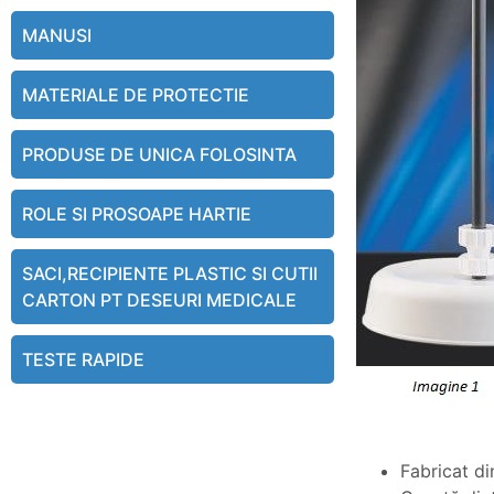
MANUSI
MATERIALE DE PROTECTIE
PRODUSE DE UNICA FOLOSINTA
ROLE SI PROSOAPE HARTIE
SACI,RECIPIENTE PLASTIC SI CUTII
CARTON PT DESEURI MEDICALE
TESTE RAPIDE
Fabricat di