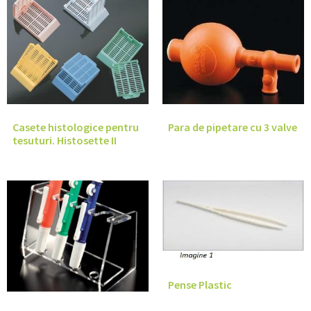
Casete histologice pentru
Para de pipetare cu 3 valve
tesuturi. Histosette II
Pense Plastic