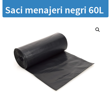
Saci menajeri negri 60L