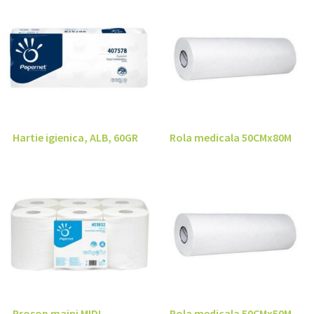
Hartie igienica, ALB, 60GR
Rola medicala 50CMx80M
Prosop maini MIDI
Rola medicala 50CMx50M