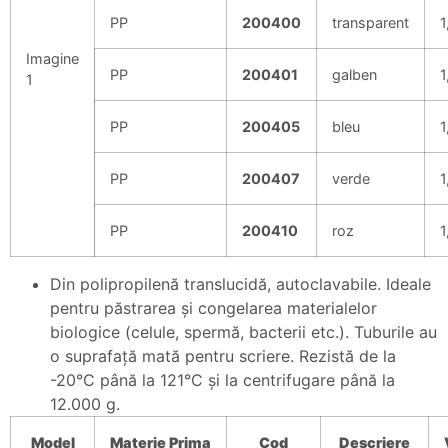
PP
200400
transparent
1
Imagine
PP
200401
galben
1
1
PP
200405
bleu
1
PP
200407
verde
1
PP
200410
roz
1
Din polipropilenă translucidă, autoclavabile. Ideale
pentru păstrarea şi congelarea materialelor
biologice (celule, spermă, bacterii etc.). Tuburile au
o suprafaţă mată pentru scriere. Rezistă de la
-20°C până la 121°C şi la centrifugare până la
12.000 g.
Model
Materie
Prima
Cod
Descriere