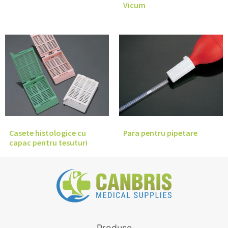
Vicum
Casete histologice cu
Para pentru pipetare
capac pentru tesuturi
Produse