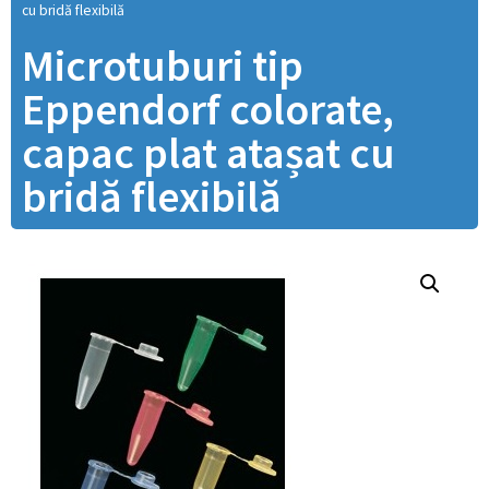
cu bridă flexibilă
Microtuburi tip
Eppendorf colorate,
capac plat atașat cu
bridă flexibilă