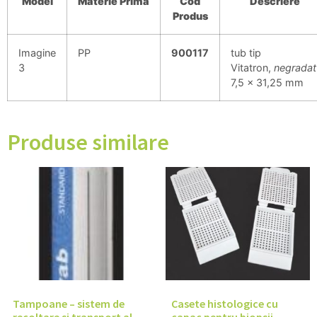
Model
Materie
Prima
Cod
Descriere
Produs
Imagine
PP
900117
tub tip
3
Vitatron,
negradat
7,5 x 31,25 mm
Produse similare
Tampoane – sistem de
Casete histologice cu