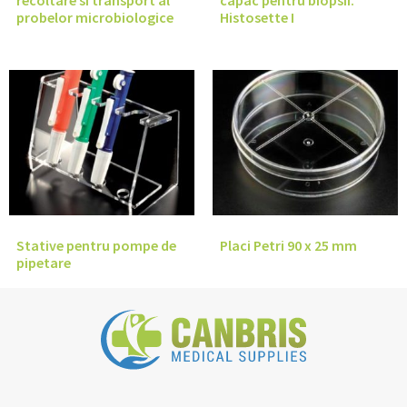
recoltare si transport al
capac pentru biopsii.
probelor microbiologice
Histosette I
Stative pentru pompe de
Placi Petri 90 x 25 mm
pipetare