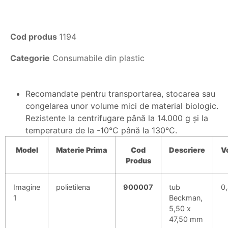
Cod produs
1194
Categorie
Consumabile din plastic
Recomandate pentru transportarea, stocarea sau
congelarea unor volume mici de material biologic.
Rezistente la centrifugare până la 14.000 g şi la
temperatura de la -10°C până la 130°C.
Model
Materie
Prima
Cod
Descriere
V
Produs
Imagine
polietilena
900007
tub
0,
1
Beckman,
5,50 x
47,50 mm