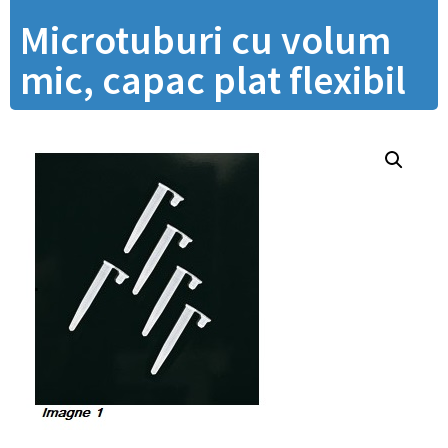
Microtuburi cu volum
mic, capac plat flexibil