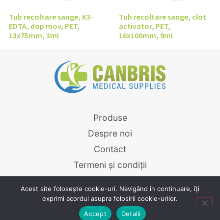
Tub recoltare sange, K3-
Tub recoltare sange, clot
EDTA, dop mov, PET,
activator, PET,
13x75mm, 3ml
16x100mm, 9ml
Produse
Despre noi
Contact
Termeni și condiții
Canbris.ro © 2026
Acest site folosește cookie-uri. Navigând în continuare, îți
exprimi acordul asupra folosirii cookie-urilor.
Powered by
Graffish
Accept
Detalii