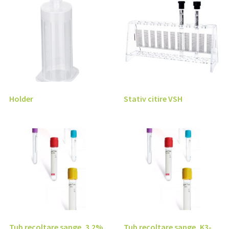
Holder
Stativ citire VSH
Tub recoltare sange, 3.2%
Tub recoltare sange, K3-