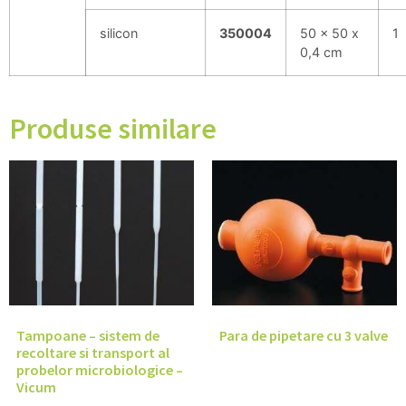
silicon
350004
50 x 50 x
1
0,4 cm
Produse similare
Tampoane – sistem de
Para de pipetare cu 3 valve
recoltare si transport al
probelor microbiologice –
Vicum