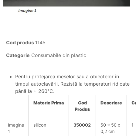
Cod produs
1145
Categorie
Consumabile din plastic
Pentru protejarea meselor sau a obiectelor în
timpul autoclavării. Rezistă la temperaturi ridicate
până la + 260°C.
Materie
Prima
Cod
Descriere
Ca
Produs
Imagine
silicon
350002
50 x 50 x
1
1
0,2 cm