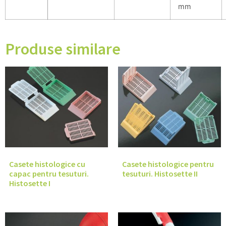
mm
Produse similare
Casete histologice cu
Casete histologice pentru
capac pentru tesuturi.
tesuturi. Histosette II
Histosette I