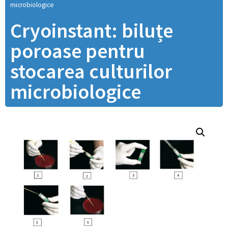
microbiologice
Cryoinstant: biluțe
poroase pentru
stocarea culturilor
microbiologice