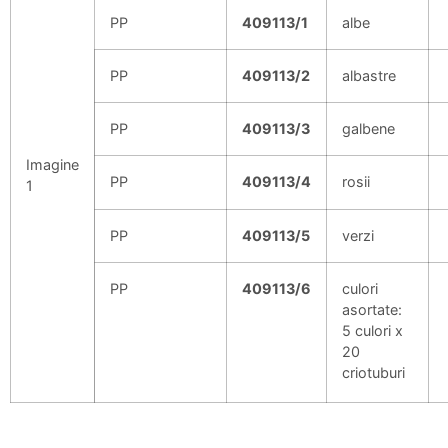
PP
409113/1
albe
PP
409113/2
albastre
PP
409113/3
galbene
Imagine
PP
409113/4
rosii
1
PP
409113/5
verzi
PP
409113/6
culori
asortate:
5 culori x
20
criotuburi