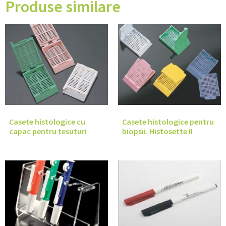
Produse similare
Casete histologice cu
Casete histologice pentru
capac pentru tesuturi
biopsii. Histosette II