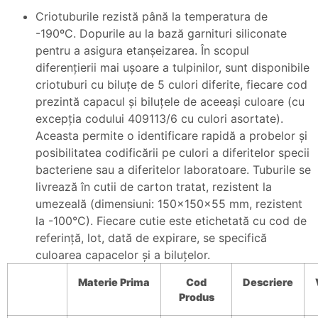
Criotuburile rezistă până la temperatura de
-190ºC. Dopurile au la bază garnituri siliconate
pentru a asigura etanşeizarea. În scopul
diferenţierii mai uşoare a tulpinilor, sunt disponibile
criotuburi cu biluţe de 5 culori diferite, fiecare cod
prezintă capacul şi biluţele de aceeaşi culoare (cu
excepţia codului 409113/6 cu culori asortate).
Aceasta permite o identificare rapidă a probelor şi
posibilitatea codificării pe culori a diferitelor specii
bacteriene sau a diferitelor laboratoare. Tuburile se
livrează în cutii de carton tratat, rezistent la
umezeală (dimensiuni: 150x150x55 mm, rezistent
la -100°C). Fiecare cutie este etichetată cu cod de
referinţă, lot, dată de expirare, se specifică
culoarea capacelor şi a biluţelor.
Materie
Prima
Cod
Descriere
Produs