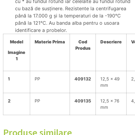
cu * au fundul rotund iar celelalte au fundul rotund
cu bază de susţinere. Rezistente la centrifugarea
până la 17.000 g şi la temperaturi de la -190°C
până la 121°C. Au banda alba pentru o usoara
identificare a probelor.
Model
Materie
Prima
Cod
Descriere
V
Produs
Imagine
1
1
PP
409132
12,5 x 49
2
mm
2
PP
409135
12,5 x 76
4
mm
Produse similare