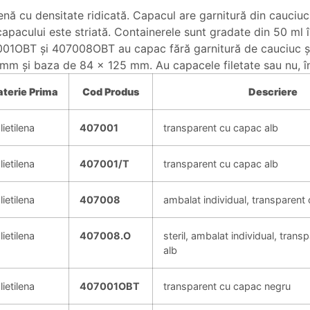
lenă cu densitate ridicată. Capacul are garnitură din cauciu
apacului este striată. Containerele sunt gradate din 50 ml în
01OBT şi 407008OBT au capac fără garnitură de cauciuc şi u
 mm şi baza de 84 x 125 mm. Au capacele filetate sau nu, î
terie
Prima
Cod Produs
Descriere
lietilena
407001
transparent cu capac alb
lietilena
407001/T
transparent cu capac alb
lietilena
407008
ambalat individual, transparent
lietilena
407008.O
steril, ambalat individual, tran
alb
lietilena
407001OBT
transparent cu capac negru