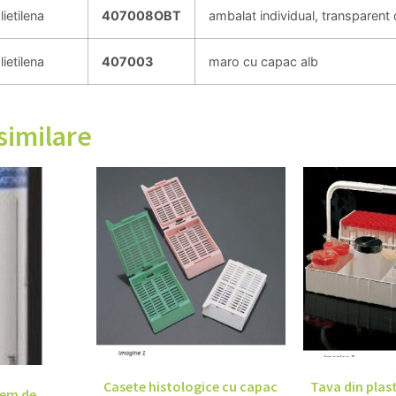
lietilena
407008OBT
ambalat individual, transparent
lietilena
407003
maro cu capac alb
similare
Casete histologice cu capac
Tava din plas
tem de