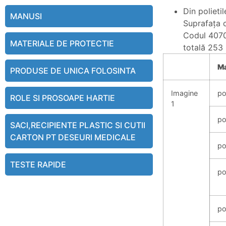
Din polieti
MANUSI
Suprafaţa c
Codul 4070
MATERIALE DE PROTECTIE
totală 253
Ma
PRODUSE DE UNICA FOLOSINTA
Imagine
po
ROLE SI PROSOAPE HARTIE
1
po
SACI,RECIPIENTE PLASTIC SI CUTII
CARTON PT DESEURI MEDICALE
po
TESTE RAPIDE
po
po