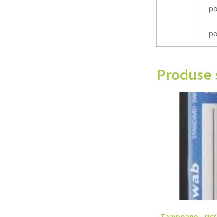
po
po
Produse 
Tampoane – sis