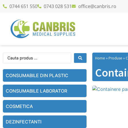
0744 651 550
0743 028 531
office@canbris.ro
Home
»
Produse
»
C
Contai
CONSUMABILE DIN PLASTIC
CONSUMABILE LABORATOR
COSMETICA
DEZINFECTANTI