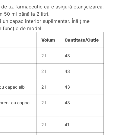
c de uz farmaceutic care asigură etanşeizarea.
 50 ml până la 2 litri.
n capac interior suplimentar. Înălţime
n funcţie de model
Volum
Cantitate/Cutie
2 l
43
2 l
43
 cu capac alb
2 l
43
sparent cu capac
2 l
43
2 l
41