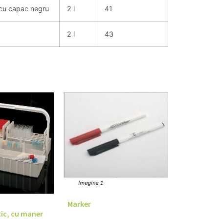
 cu capac negru
2 l
41
2 l
43
Marker
tic, cu maner