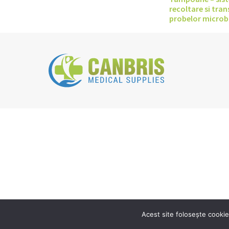
recoltare si tran
probelor microb
Acest site folosește cookie-