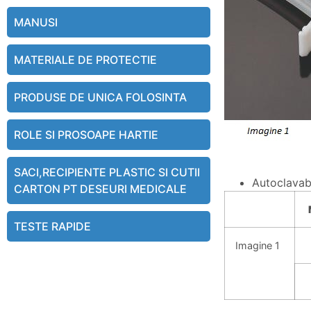
MANUSI
MATERIALE DE PROTECTIE
PRODUSE DE UNICA FOLOSINTA
ROLE SI PROSOAPE HARTIE
SACI,RECIPIENTE PLASTIC SI CUTII
Autoclavabi
CARTON PT DESEURI MEDICALE
TESTE RAPIDE
Imagine 1