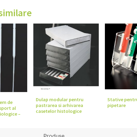
similare
Dulap modular pentru
Stative pent
tem de
pastrarea si arhivarea
pipetare
sport al
casetelor histologice
iologice –
Produse