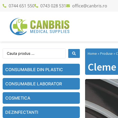
0744 651 550
0743 028 531
office@canbris.ro
Home
»
Produse
»
C
Cleme 
CONSUMABILE DIN PLASTIC
CONSUMABILE LABORATOR
COSMETICA
DEZINFECTANTI