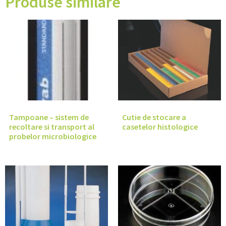
Produse similare
Tampoane – sistem de
Cutie de stocare a
recoltare si transport al
casetelor histologice
probelor microbiologice