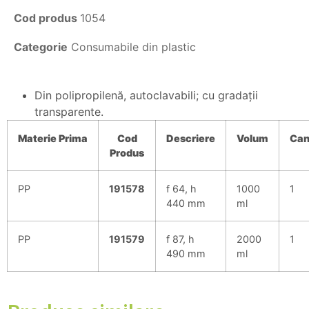
Cod produs
1054
Categorie
Consumabile din plastic
Din polipropilenă, autoclavabili; cu gradaţii
transparente.
Materie
Prima
Cod
Descriere
Volum
Can
Produs
PP
191578
f 64, h
1000
1
440 mm
ml
PP
191579
f 87, h
2000
1
490 mm
ml