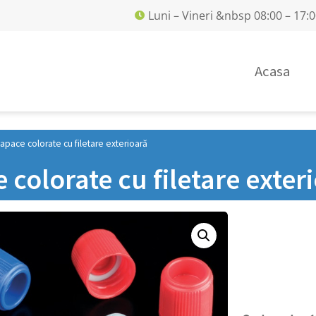
Luni – Vineri &nbsp 08:00 – 17:
Acasa
apace colorate cu filetare exterioară
 colorate cu filetare exter