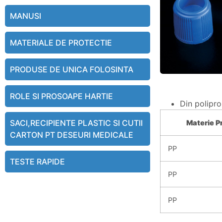
MANUSI
MATERIALE DE PROTECTIE
PRODUSE DE UNICA FOLOSINTA
ROLE SI PROSOAPE HARTIE
Din polipro
SACI,RECIPIENTE PLASTIC SI CUTII
Materie
P
CARTON PT DESEURI MEDICALE
PP
TESTE RAPIDE
PP
PP