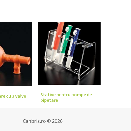
Stative pentru pompe de
re cu 3 valve
pipetare
Canbris.ro © 2026