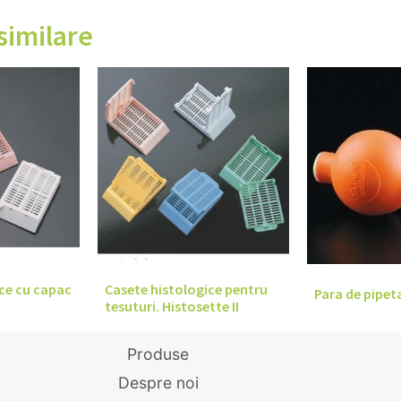
similare
ce cu capac
Casete histologice pentru
Para de pipeta
tesuturi. Histosette II
Produse
Despre noi