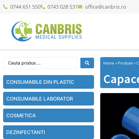
0744 651 550
0743 028 531
office@canbris.ro
Home
»
Produse
»
C
Capace
CONSUMABILE DIN PLASTIC
CONSUMABILE LABORATOR
COSMETICA
DEZINFECTANTI