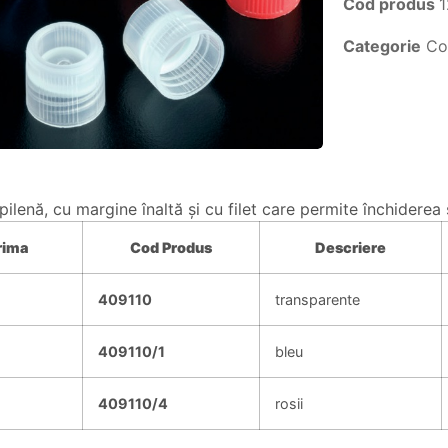
Cod produs
1
Categorie
Co
pilenă, cu margine înaltă şi cu filet care permite închiderea 
rima
Cod Produs
Descriere
409110
transparente
409110/1
bleu
409110/4
rosii