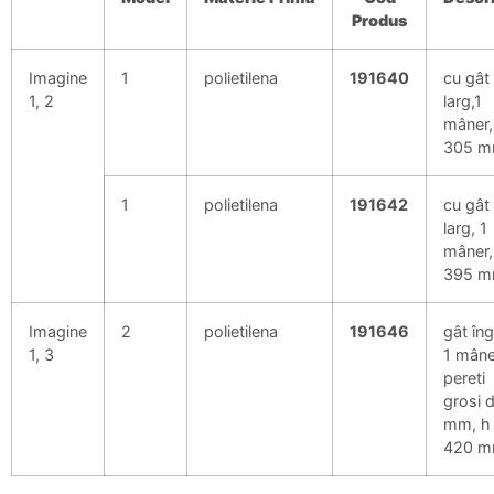
Produs
Imagine
1
polietilena
191640
cu gât
1, 2
larg,1
mâner,
305 
1
polietilena
191642
cu gât
larg, 1
mâner,
395 
Imagine
2
polietilena
191646
gât îng
1, 3
1 mâne
pereti
grosi 
mm, h
420 