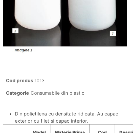
Cod produs
1013
Categorie
Consumabile din plastic
Din polietilena cu densitate ridicata. Au capac
exterior cu filet si capac interior.
Model
Materie
Prima
Cod
Descr