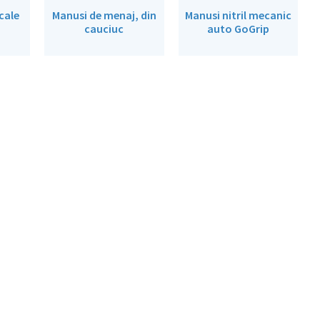
cale
Manusi de menaj, din
Manusi nitril mecanic
cauciuc
auto GoGrip