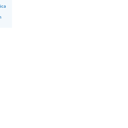
ica
m